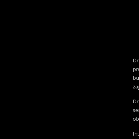
Dr
pr
bu
za
Dr
se
ob
In