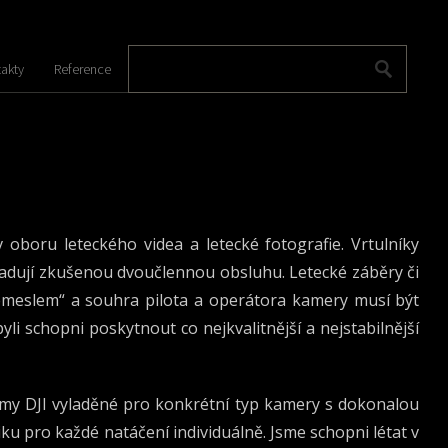
akty
Reference
 oboru leteckého videa a letecké fotografie. Vrtulníky
žadují zkušenou dvoučlennou obsluhu. Letecké záběry či
řemeslem“ a souhra pilota a operátora kamery musí být
i schopni poskytnout co nejkvalitnější a nejstabilnější
rmy DJI vyladěné pro konkrétní typ kamery s dokonalou
ku pro každé natáčení individuálně. Jsme schopni létat v