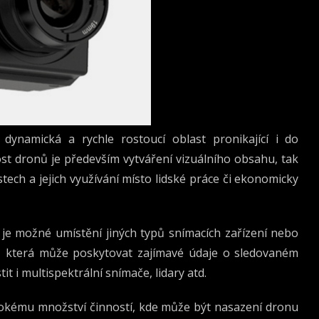
ynamická a rychle rostoucí oblast pronikající i do
ost dronů je především vytváření vizuálního obsahu, tak
ch a jejich využívání místo lidské práce či ekonomicky
 je možné umístění jiných typů snímacích zařízení nebo
y, která může poskytovat zajímavé údaje o sledovaném
 i multispektrální snímače, lidary atd.
širokému množství činností, kde může být nasazení dronu