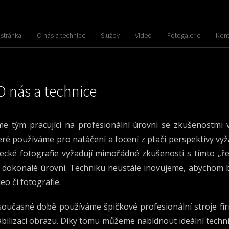
stránka
O nás a technice
Služby
Video
Fotogalerie
Kont
O nás a technice
me tým pracující na profesionální úrovni se zkušenostmi v
eré používáme pro natáčení a focení z ptačí perspektivy vy
tecké fotografie vyžadují mimořádné zkušenosti s tímto „
 dokonalé úrovni. Techniku neustále inovujeme, abychom byl
deo či fotografie.
současné době používáme špičkové profesionální stroje fi
abilizací obrazu. Díky tomu můžeme nabídnout ideální techni