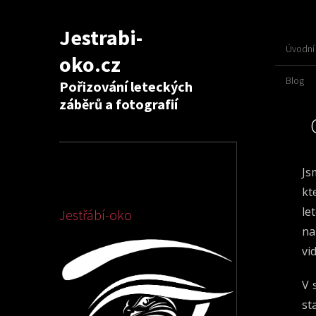
Jestrabi-
Úvodní 
oko.cz
Blog
Pořizování leteckých
záběrů a fotografií
Js
kt
le
Jestřábí-oko
na
vi
V 
st