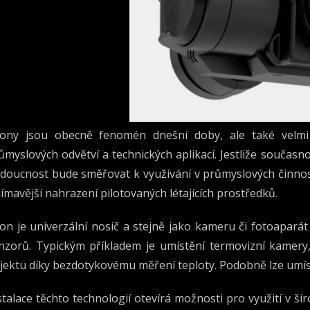
ony jsou obecně fenomén dnešní doby, ale také velmi d
ůmyslových odvětví a technických aplikací. Jestliže současn
doucnost bude směřovat k využívání v průmyslových činnoste
jímavější nahrazení pilotovaných létajících prostředků.
on je univerzální nosič a stejně jako kameru či fotoaparát
nzorů. Typickým příkladem je umístění termovizní kamer
jektu díky bezdotykovému měření teploty. Podobně lze umístit
stalace těchto technologií otevírá možnosti pro využití v 