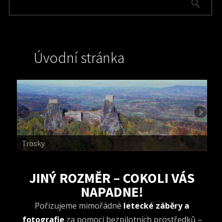
Úvodní stránka
Trosky
Jičín
JINÝ ROZMĚR – COKOLI VÁS
NAPADNE!
Pořizujeme mimořádné
letecké záběry a
fotografie
za pomoci bezpilotních prostředků –