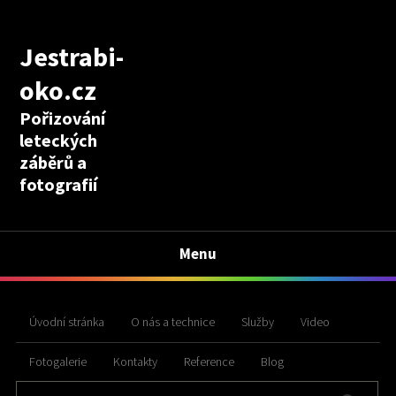
Jestrabi-
oko.cz
Pořizování
leteckých
záběrů a
fotografií
Menu
Úvodní stránka
O nás a technice
Služby
Video
Fotogalerie
Kontakty
Reference
Blog